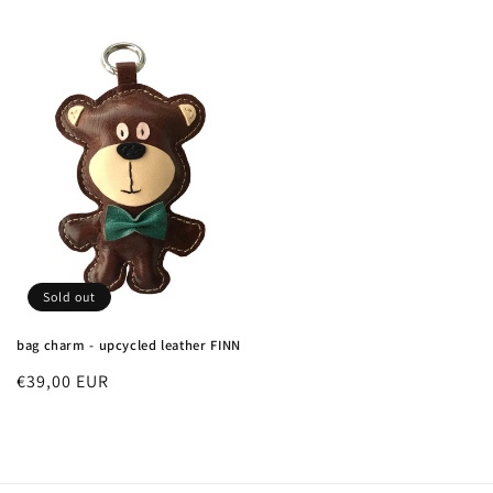
price
price
Sold out
bag charm - upcycled leather FINN
Regular
€39,00 EUR
price