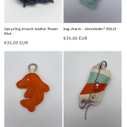
Upcycling brooch leather flower
bag charm - olivenleder® DOLLY
blue
Regular
€39,00 EUR
Regular
€35,00 EUR
price
price