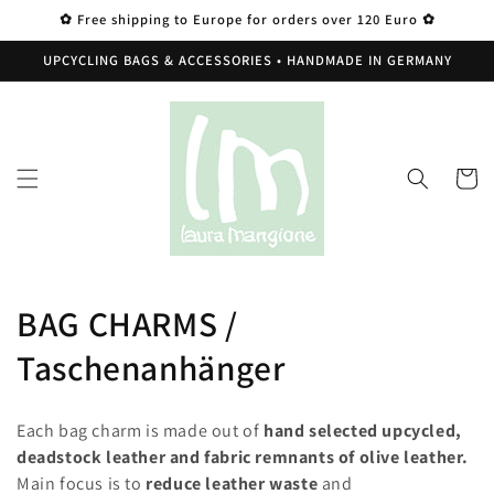
Skip to
✿ Free shipping to Europe for orders over 120 Euro ✿
content
UPCYCLING BAGS & ACCESSORIES • HANDMADE IN GERMANY
Cart
C
BAG CHARMS /
o
Taschenanhänger
l
Each bag charm is made out of
hand selected upcycled,
l
deadstock leather and fabric remnants of olive leather.
Main focus is to
reduce leather waste
and