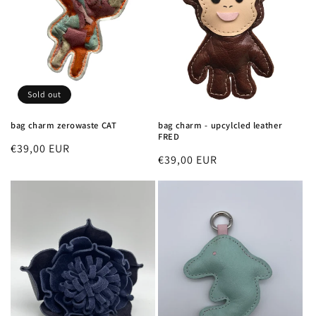
Sold out
bag charm zerowaste CAT
bag charm - upcylcled leather
FRED
Regular
€39,00 EUR
Regular
€39,00 EUR
price
price