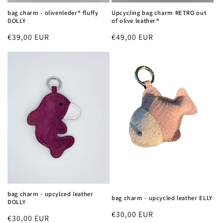
bag charm - olivenleder® fluffy
Upcycling bag charm RETRO out
DOLLY
of olive leather®
Regular
€39,00 EUR
Regular
€49,00 EUR
price
price
bag charm - upcylced leather
bag charm - upcycled leather ELLY
DOLLY
Regular
€30,00 EUR
Regular
€30,00 EUR